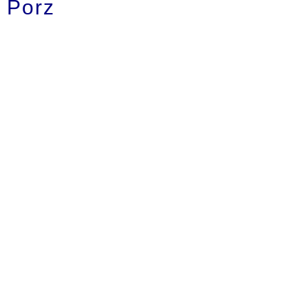
Porz
Spiel - Spaß -
Fitness